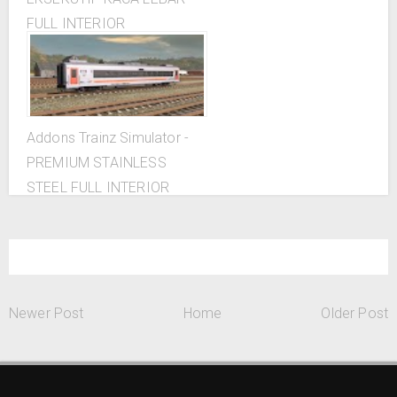
FULL INTERIOR
Addons Trainz Simulator -
PREMIUM STAINLESS
STEEL FULL INTERIOR
Newer Post
Home
Older Post