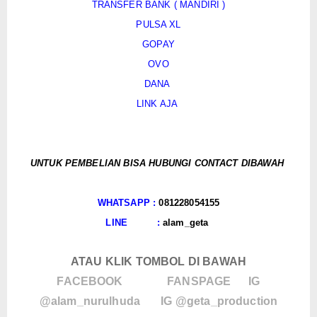
TRANSFER BANK ( MANDIRI )
PULSA XL
GOPAY
OVO
DANA
LINK AJA
UNTUK PEMBELIAN BISA HUBUNGI CONTACT DIBAWAH
WHATSAPP :
081228054155
LINE :
alam_geta
ATAU KLIK TOMBOL DI BAWAH
FACEBOOK
FANSPAGE
IG
@alam_nurulhuda
IG @geta_production