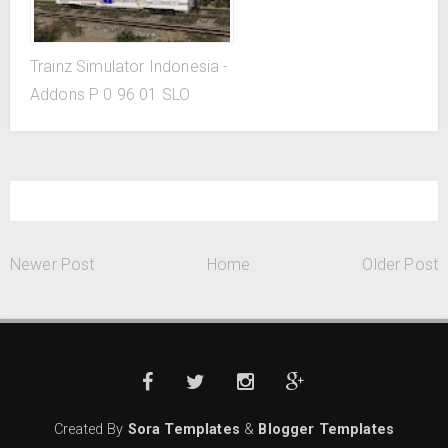
Trainz Simulator Indonesia -
Addons P 0 96 01 SLO
Newer Post
Home
Older Post
Created By
Sora Templates
&
Blogger Templates